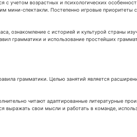
я с учетом возрастных и психологических особенносте
вим мини-спектакли. Постепенно игровые приоритеты 
са, ознакомление с историей и культурой страны изуч
вил грамматики и использование простейших грамматиче
равила грамматики. Целью занятий является расширени
лнительно читают адаптированные литературные произ
тся выражать свои мысли и работать в команде, исполь