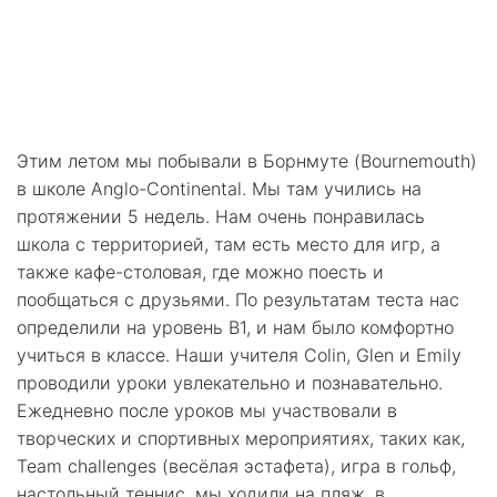
Главная
Рассказы об учебных поездках
Рассказы об учебных поездках
Мы обязательно вернемся в Anglo♥
Рассказы об учебных поездках
Этим летом мы побывали в Борнмуте (Bournemouth)
в школе Anglo-Continental. Мы там учились на
протяжении 5 недель. Нам очень понравилась
школа с территорией, там есть место для игр, а
также кафе-столовая, где можно поесть и
пообщаться с друзьями. По результатам теста нас
определили на уровень B1, и нам было комфортно
учиться в классе. Наши учителя Colin, Glen и Emily
проводили уроки увлекательно и познавательно.
Ежедневно после уроков мы участвовали в
творческих и спортивных мероприятиях, таких как,
Team challenges (весёлая эстафета), игра в гольф,
настольный теннис, мы ходили на пляж, в